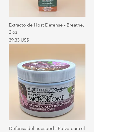
Extracto de Host Defense - Breathe,
2 oz
Precio
39,33 US$
Defensa del huésped - Polvo para el