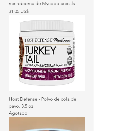
microbioma de Mycobotanicals
Precio
31,05 US$
Host Defense - Polvo de cola de
pavo, 3.5 oz
Agotado