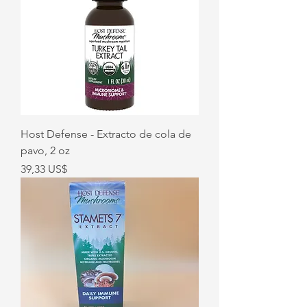
Host Defense - Extracto de cola de
pavo, 2 oz
Precio
39,33 US$