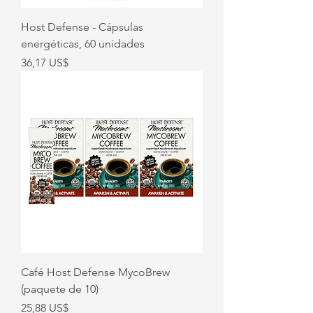
Host Defense - Cápsulas
energéticas, 60 unidades
Precio
36,17 US$
Café Host Defense MycoBrew
(paquete de 10)
Precio
25,88 US$