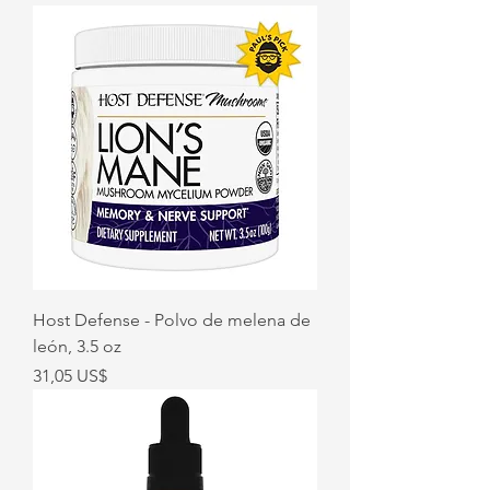
Host Defense - Polvo de melena de
león, 3.5 oz
Precio
31,05 US$