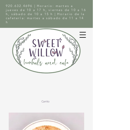
920.632.4696
| Horario: martes a
jueves de 10 a 17 h, viernes de 10 a 16
h, sábado de 10 a 15 h | Horario de la
cafetería: martes a sábado de 11 a 14
h
Carrito