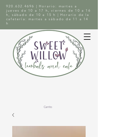
920.632.4696
| Horario: martes a
jueves de 10 a 17 h, viernes de 10 a 16
h, sábado de 10 a 15 h | Horario de la
cafetería: martes a sábado de 11 a 14
h
Carrito