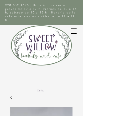
920.632.4696
| Horario: martes a
jueves de 10 a 17 h, viernes de 10 a 16
h, sábado de 10 a 15 h | Horario de la
cafetería: martes a sábado de 11 a 14
h
Carrito