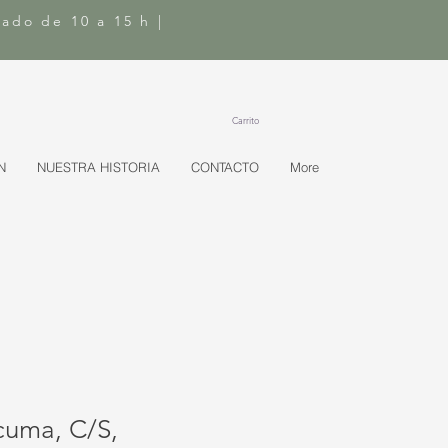
bado de 10 a 15 h |
Carrito
N
NUESTRA HISTORIA
CONTACTO
More
cuma, C/S,