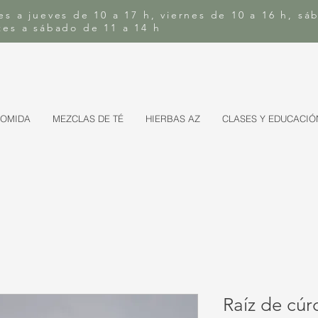
es a jueves de 10 a 17 h, viernes de 10 a 16 h, sá
rtes a sábado de 11 a 14 h
COMIDA
MEZCLAS DE TÉ
HIERBAS AZ
CLASES Y EDUCACIÓ
Raíz de cúr