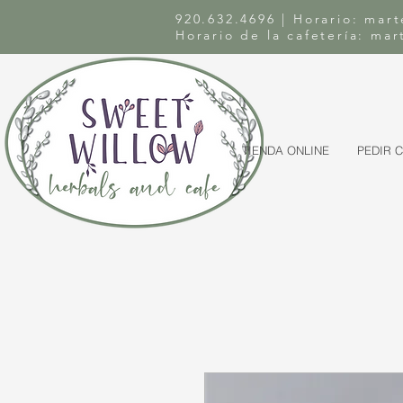
920.632.4696 | Horario: mart
Horario de la cafetería: ma
TIENDA ONLINE
PEDIR 