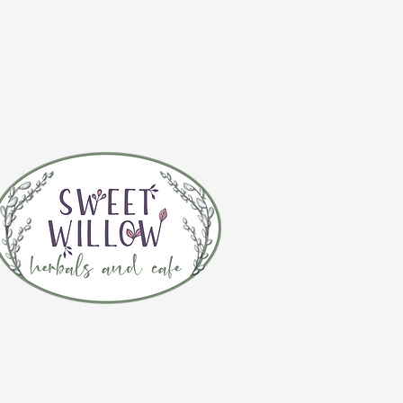
CONTÁCTE
(920) 632-4696
DIRECCIÓN
109 S Broadway
De Pere, WI 54115