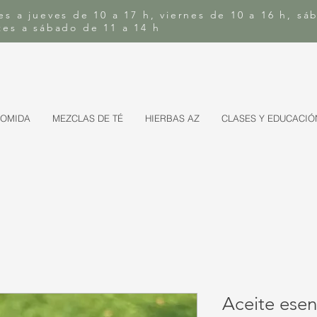
es a jueves de 10 a 17 h, viernes de 10 a 16 h, sá
rtes a sábado de 11 a 14 h
COMIDA
MEZCLAS DE TÉ
HIERBAS AZ
CLASES Y EDUCACIÓ
Aceite esen