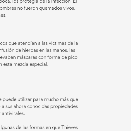
boca, los protegía de la infección. El
 hombres no fueron quemados vivos,
es.
cos que atendían a las víctimas de la
nfusión de hierbas en las manos, las
 y llevaban máscaras con forma de pico
n esta mezcla especial.
 se puede utilizar para mucho más que
o a sus ahora conocidas propiedades
 antivirales.
lgunas de las formas en que Thieves