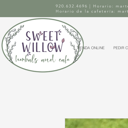
920.632.4696 | Horario: mart
Horario de la cafetería: ma
TIENDA ONLINE
PEDIR 