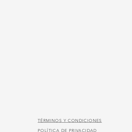
NOS
HORARIO DE LA
TIENDA
Martes a jueves de 10:00 a 17:00 horas
Viernes 10:00 am - 4:00 pm
Sábado 10:00 am - 3:00 pm
HORARIO DE LA
CAFETERÍA
Martes a sábado de 11:00 a 14:00 horas
TÉRMINOS Y CONDICIONES
POLÍTICA DE PRIVACIDAD