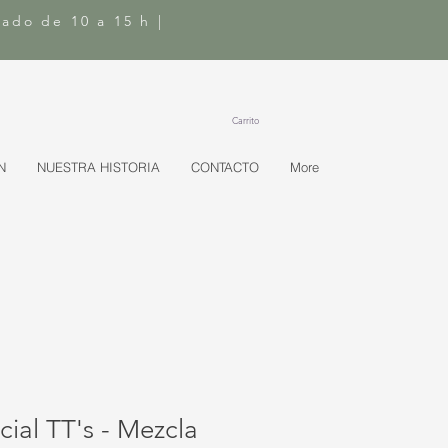
bado de 10 a 15 h |
Carrito
N
NUESTRA HISTORIA
CONTACTO
More
cial TT's - Mezcla