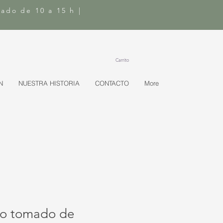
bado de 10 a 15 h |
Carrito
N
NUESTRA HISTORIA
CONTACTO
More
no tomado de