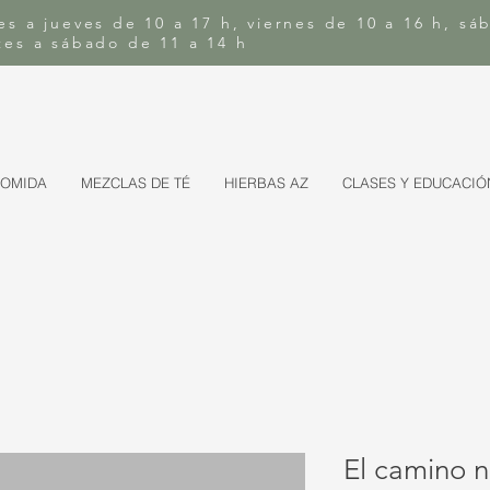
es a jueves de 10 a 17 h, viernes de 10 a 16 h, sá
rtes a sábado de 11 a 14 h
COMIDA
MEZCLAS DE TÉ
HIERBAS AZ
CLASES Y EDUCACIÓ
El camino 