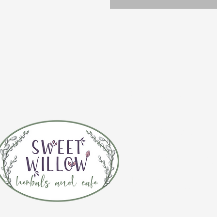
CONTÁCTE
(920) 632-4696
DIRECCIÓN
109 S Broadway
De Pere, WI 54115