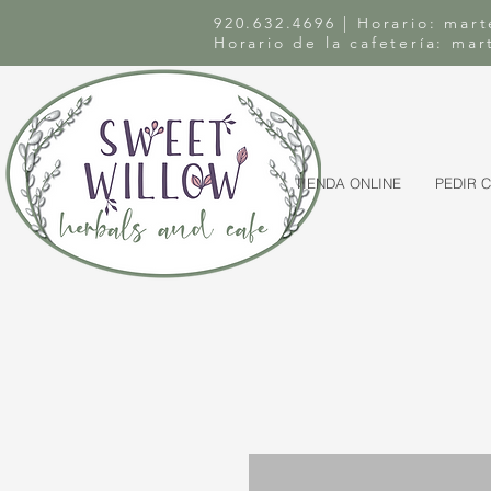
920.632.4696 | Horario: mart
Horario de la cafetería: ma
TIENDA ONLINE
PEDIR 