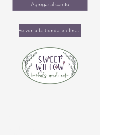
Agregar al carrito
Volver a la tienda en línea
CONTÁCTENOS
(920) 632-4696
DIRECCIÓN
109 S Broadway
De Pere, WI 54115