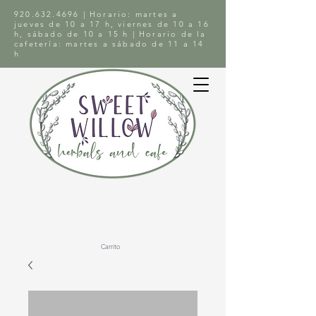
920.632.4696
| Horario: martes a
jueves de 10 a 17 h, viernes de 10 a 16
h, sábado de 10 a 15 h | Horario de la
cafetería: martes a sábado de 11 a 14
h
Carrito