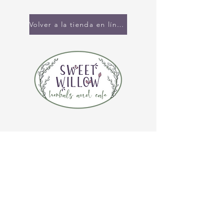
Volver a la tienda en línea
CONTÁCTENOS
(920) 632-4696
DIRECCIÓN
109 S Broadway
De Pere, WI 54115
HORARIO DE LA TIENDA