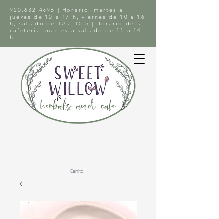
920.632.4696
| Horario: martes a
jueves de 10 a 17 h, viernes de 10 a 16
h, sábado de 10 a 15 h | Horario de la
cafetería: martes a sábado de 11 a 14
h
Carrito