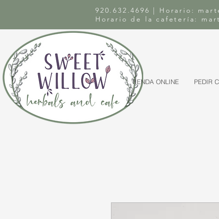
920.632.4696 | Horario: mart
Horario de la cafetería: ma
TIENDA ONLINE
PEDIR 