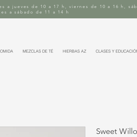
es a jueves de 10 a 17 h, viernes de 10 a 16 h, sá
rtes a sábado de 11 a 14 h
COMIDA
MEZCLAS DE TÉ
HIERBAS AZ
CLASES Y EDUCACIÓ
Sweet Willo