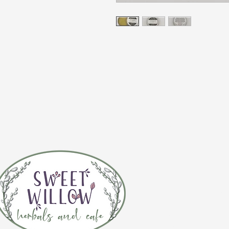
CONTÁCTE
(920) 632-4696
DIRECCIÓN
109 S Broadway
De Pere, WI 54115