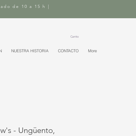
bado de 10 a 15 h |
Carrito
N
NUESTRA HISTORIA
CONTACTO
More
w's - Ungüento,