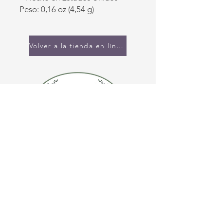
Peso: 0,16 oz (4,54 g)
Volver a la tienda en línea
CONTÁCTENOS
(920) 632-4696
DIRECCIÓN
109 S Broadway
De Pere, WI 54115