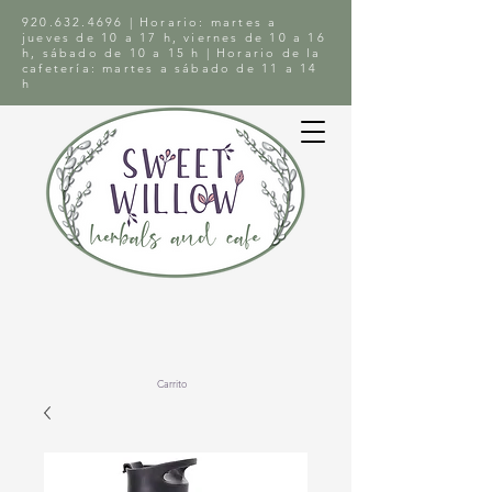
920.632.4696
| Horario: martes a
jueves de 10 a 17 h, viernes de 10 a 16
h, sábado de 10 a 15 h | Horario de la
cafetería: martes a sábado de 11 a 14
h
Carrito