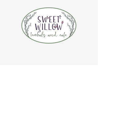
CONTÁCTENOS
(920) 632-4696
DIRECCIÓN
109 S Broadway
De Pere, WI 54115
HORARIO DE LA TIENDA
Martes a jueves de 10:00 a 17:00 horas
Viernes 10:00 am - 4:00 pm
Sábado 10:00 am - 3:00 pm