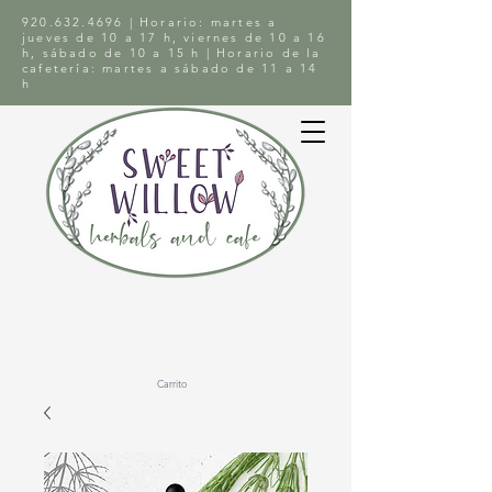
920.632.4696
| Horario: martes a
jueves de 10 a 17 h, viernes de 10 a 16
h, sábado de 10 a 15 h | Horario de la
cafetería: martes a sábado de 11 a 14
h
Carrito