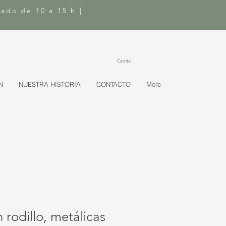
bado de 10 a 15 h |
Carrito
N
NUESTRA HISTORIA
CONTACTO
More
 rodillo, metálicas