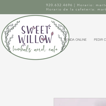
920.632.4696 | Horario: mart
Horario de la cafetería: ma
TIENDA ONLINE
PEDIR 