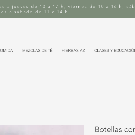
es a jueves de 10 a 17 h, viernes de 10 a 16 h, sá
rtes a sábado de 11 a 14 h
COMIDA
MEZCLAS DE TÉ
HIERBAS AZ
CLASES Y EDUCACIÓ
Botellas con