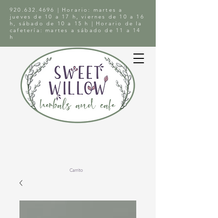
920.632.4696
| Horario: martes a
jueves de 10 a 17 h, viernes de 10 a 16
h, sábado de 10 a 15 h | Horario de la
cafetería: martes a sábado de 11 a 14
h
Carrito