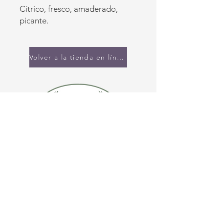
Cítrico, fresco, amaderado,
picante.
Volver a la tienda en línea
CONTÁCTENOS
(920) 632-4696
DIRECCIÓN
109 S Broadway