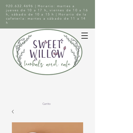
920.632.4696
| Horario: martes a
jueves de 10 a 17 h, viernes de 10 a 16
h, sábado de 10 a 15 h | Horario de la
cafetería: martes a sábado de 11 a 14
h
Carrito