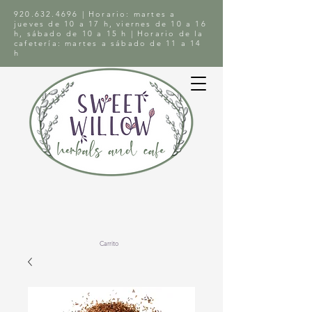
920.632.4696
| Horario: martes a
jueves de 10 a 17 h, viernes de 10 a 16
h, sábado de 10 a 15 h | Horario de la
cafetería: martes a sábado de 11 a 14
h
Carrito