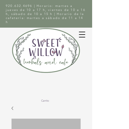
920.632.4696
| Horario: martes a
jueves de 10 a 17 h, viernes de 10 a 16
h, sábado de 10 a 15 h | Horario de la
cafetería: martes a sábado de 11 a 14
h
Carrito