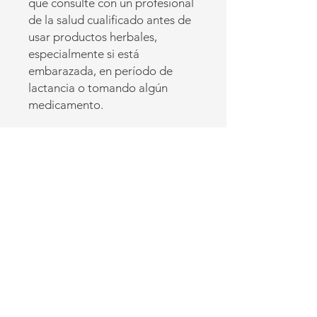
que consulte con un profesional
de la salud cualificado antes de
usar productos herbales,
especialmente si está
embarazada, en período de
lactancia o tomando algún
medicamento.
*Esta declaración no ha sido
evaluada por la Administración
de Alimentos y Medicamentos
(FDA). Este producto no está
destinado a diagnosticar, tratar,
curar ni prevenir ninguna
enfermedad. Solo con fines
educativos.