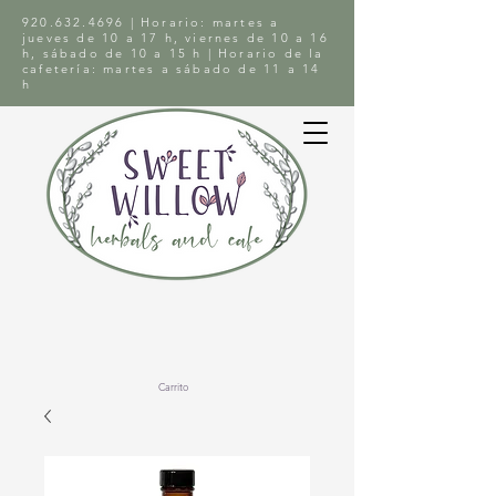
920.632.4696
| Horario: martes a
jueves de 10 a 17 h, viernes de 10 a 16
h, sábado de 10 a 15 h | Horario de la
cafetería: martes a sábado de 11 a 14
h
Carrito