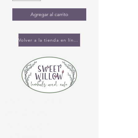
Agregar al carrito
Volver a la tienda en línea
CONTÁCTENOS
(920) 632-4696
DIRECCIÓN
109 S Broadway