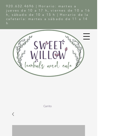
920.632.4696
| Horario: martes a
jueves de 10 a 17 h, viernes de 10 a 16
h, sábado de 10 a 15 h | Horario de la
cafetería: martes a sábado de 11 a 14
h
Carrito