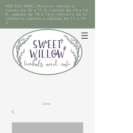
920.632.4696
| Horario: martes a
jueves de 10 a 17 h, viernes de 10 a 16
h, sábado de 10 a 15 h | Horario de la
cafetería: martes a sábado de 11 a 14
h
Carrito