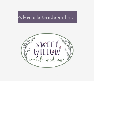
Volver a la tienda en línea
CONTÁCTENOS
(920) 632-4696
DIRECCIÓN
109 S Broadway
De Pere, WI 54115
HORARIO DE LA TIENDA