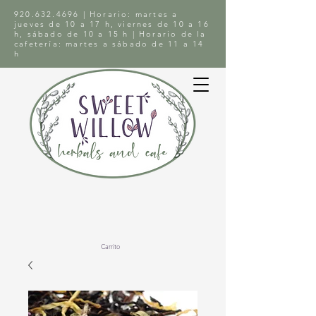
920.632.4696
| Horario: martes a
jueves de 10 a 17 h, viernes de 10 a 16
h, sábado de 10 a 15 h | Horario de la
cafetería: martes a sábado de 11 a 14
h
Carrito