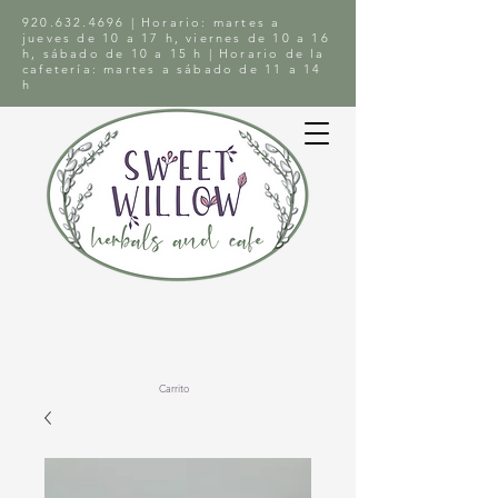
920.632.4696
| Horario: martes a
jueves de 10 a 17 h, viernes de 10 a 16
h, sábado de 10 a 15 h | Horario de la
cafetería: martes a sábado de 11 a 14
h
Carrito