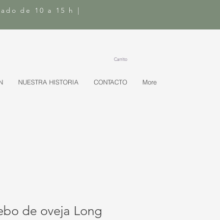
bado de 10 a 15 h |
Carrito
N
NUESTRA HISTORIA
CONTACTO
More
ebo de oveja Long