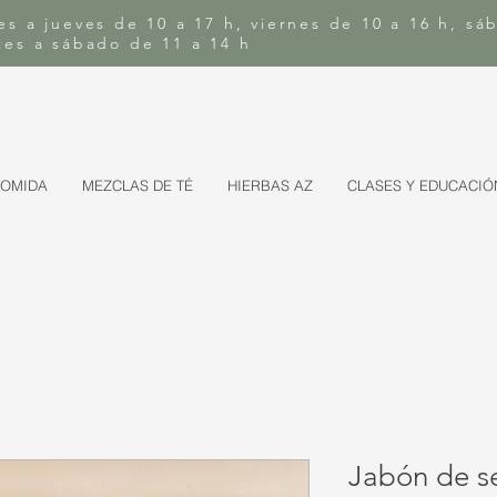
es a jueves de 10 a 17 h, viernes de 10 a 16 h, sá
rtes a sábado de 11 a 14 h
COMIDA
MEZCLAS DE TÉ
HIERBAS AZ
CLASES Y EDUCACIÓ
Jabón de s