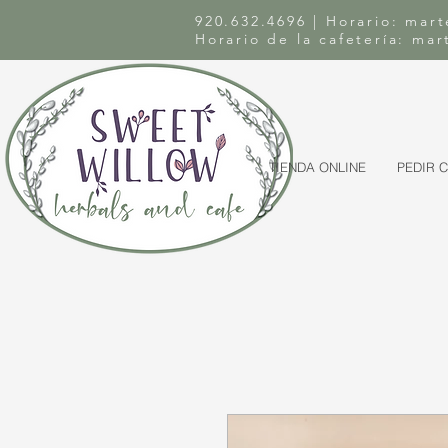
920.632.4696 | Horario: mart
Horario de la cafetería: ma
TIENDA ONLINE
PEDIR 