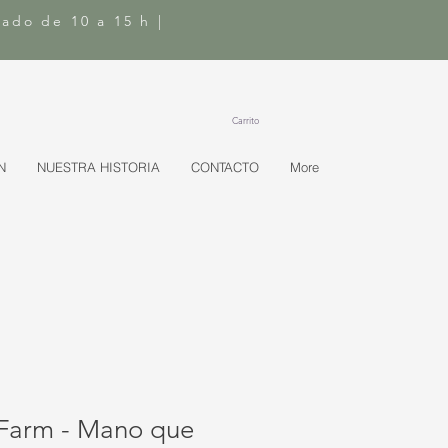
bado de 10 a 15 h |
Carrito
N
NUESTRA HISTORIA
CONTACTO
More
 Farm - Mano que