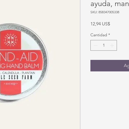
ayuda, man
SKU: 858347005338
Precio
12,94 US$
Cantidad
*
Ag