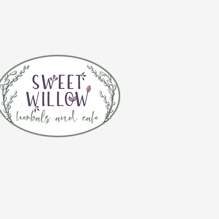
CONTÁCTE
(920) 632-4696
DIRECCIÓN
109 S Broadway
De Pere, WI 54115