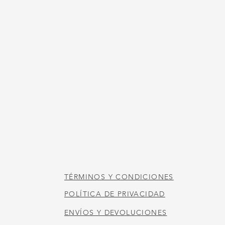
NOS
HORARIO DE LA
TIENDA
Martes a jueves de 10:00 a 17:00 horas
Viernes 10:00 am - 4:00 pm
Sábado 10:00 am - 3:00 pm
HORARIO DE LA
CAFETERÍA
Martes a sábado de 11:00 a 14:00 horas
TÉRMINOS Y CONDICIONES
POLÍTICA DE PRIVACIDAD
ENVÍOS Y DEVOLUCIONES