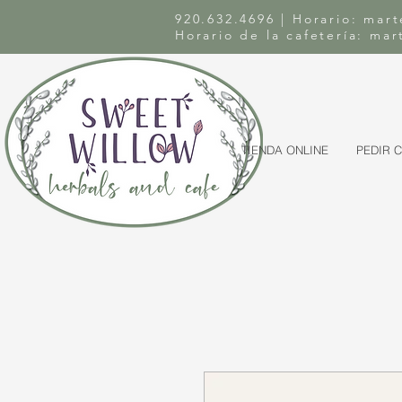
920.632.4696 | Horario: mart
Horario de la cafetería: ma
TIENDA ONLINE
PEDIR 