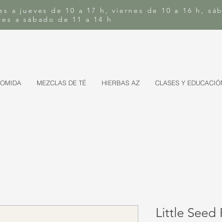
es a jueves de 10 a 17 h, viernes de 10 a 16 h, sá
rtes a sábado de 11 a 14 h
COMIDA
MEZCLAS DE TÉ
HIERBAS AZ
CLASES Y EDUCACIÓ
Little Seed