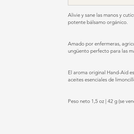
Alivie y sane las manos y cutí
potente bálsamo orgánico.
Amado por enfermeras, agricul
ungüento perfecto para las m
El aroma original Hand-Aid es
aceites esenciales de limoncil
Peso neto 1,5 oz | 42 g (se v