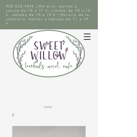
920.632.4696
| Horario: martes a
jueves de 10 a 17 h, viernes de 10 a 16
h, sábado de 10 a 15 h | Horario de la
cafetería: martes a sábado de 11 a 14
h
Carrito