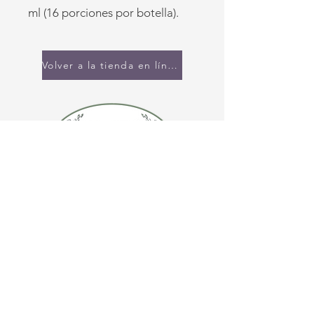
ml (16 porciones por botella).
Volver a la tienda en línea
CONTÁCTENOS
(920) 632-4696
DIRECCIÓN
109 S Broadway
De Pere, WI 54115