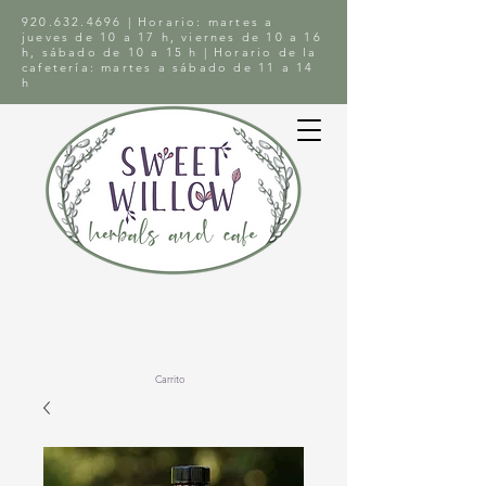
920.632.4696
| Horario: martes a
jueves de 10 a 17 h, viernes de 10 a 16
h, sábado de 10 a 15 h | Horario de la
cafetería: martes a sábado de 11 a 14
h
Carrito