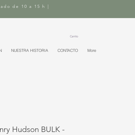
bado de 10 a 15 h |
Carrito
N
NUESTRA HISTORIA
CONTACTO
More
nry Hudson BULK -