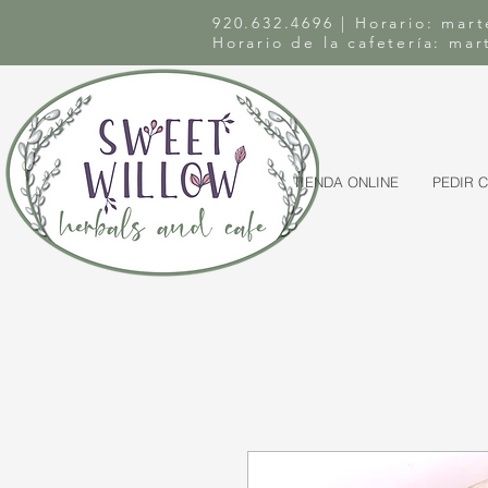
920.632.4696 | Horario: mart
Horario de la cafetería: ma
TIENDA ONLINE
PEDIR 