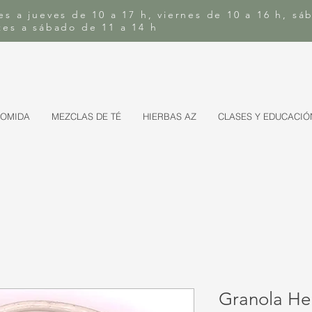
es a jueves de 10 a 17 h, viernes de 10 a 16 h, sá
rtes a sábado de 11 a 14 h
COMIDA
MEZCLAS DE TÉ
HIERBAS AZ
CLASES Y EDUCACIÓ
Granola He