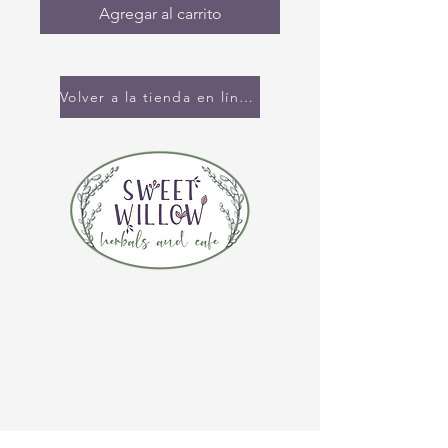
Agregar al carrito
Volver a la tienda en línea
CONTÁCTENOS
(920) 632-4696
DIRECCIÓN
109 S Broadway
De Pere, WI 54115