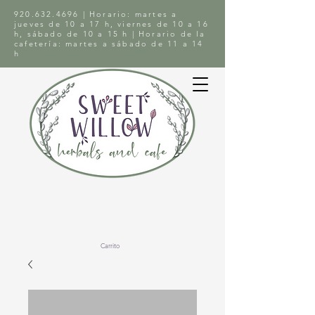
920.632.4696
| Horario: martes a
jueves de 10 a 17 h, viernes de 10 a 16
h, sábado de 10 a 15 h | Horario de la
cafetería: martes a sábado de 11 a 14
h
Carrito