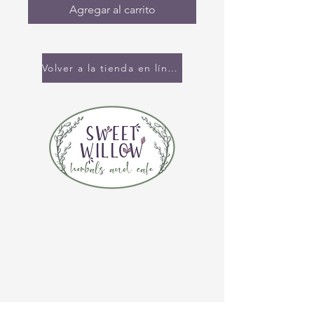
Agregar al carrito
Volver a la tienda en línea
CONTÁCTENOS
(920) 632-4696
DIRECCIÓN
109 S Broadway
De Pere, WI 54115