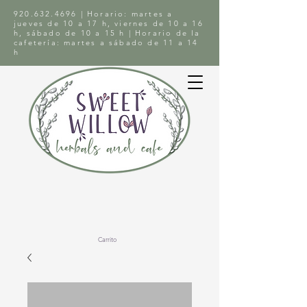
920.632.4696
| Horario: martes a
jueves de 10 a 17 h, viernes de 10 a 16
h, sábado de 10 a 15 h | Horario de la
cafetería: martes a sábado de 11 a 14
h
Carrito