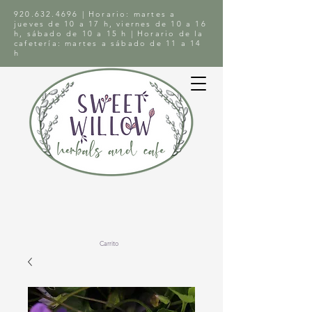
920.632.4696
| Horario: martes a
jueves de 10 a 17 h, viernes de 10 a 16
h, sábado de 10 a 15 h | Horario de la
cafetería: martes a sábado de 11 a 14
h
Carrito