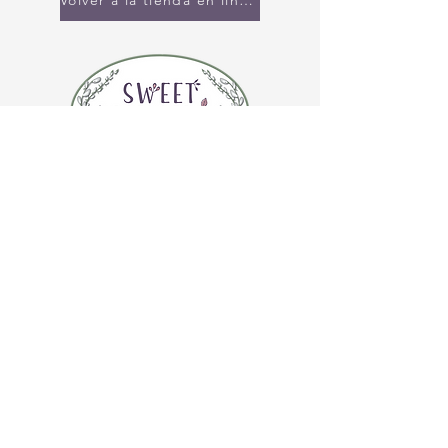
Volver a la tienda en línea
CONTÁCTENOS
(920) 632-4696
DIRECCIÓN
109 S Broadway
De Pere, WI 54115
HORARIO DE LA TIENDA
Martes a jueves de 10:00 a 17:00 horas
Viernes 10:00 am - 4:00 pm