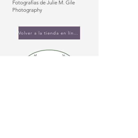
Fotografías de Julie M. Gile
Photography
Volver a la tienda en línea
CONTÁCTENOS
(920) 632-4696
DIRECCIÓN
109 S Broadway
De Pere, WI 54115