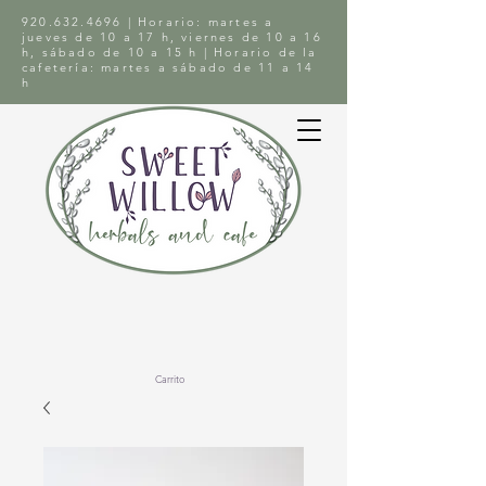
920.632.4696
| Horario: martes a
jueves de 10 a 17 h, viernes de 10 a 16
h, sábado de 10 a 15 h | Horario de la
cafetería: martes a sábado de 11 a 14
h
Carrito