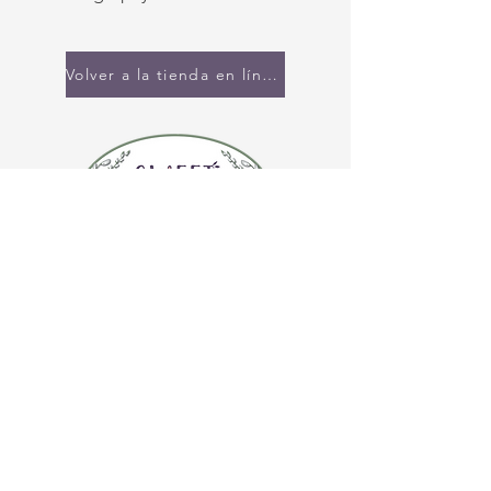
Volver a la tienda en línea
CONTÁCTENOS
(920) 632-4696
DIRECCIÓN
109 S Broadway
De Pere, WI 54115
HORARIO DE LA TIENDA