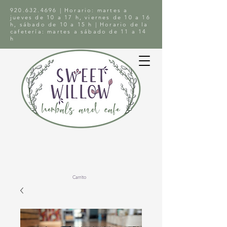
920.632.4696
| Horario: martes a
jueves de 10 a 17 h, viernes de 10 a 16
h, sábado de 10 a 15 h | Horario de la
cafetería: martes a sábado de 11 a 14
h
Carrito