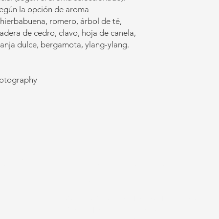
 según la opción de aroma
 hierbabuena, romero, árbol de té,
madera de cedro, clavo, hoja de canela,
ranja dulce, bergamota, ylang-ylang.
hotography
NOS
HORARIO DE LA
TIENDA
Martes a jueves de 10:00 a 17:00 horas
Viernes 10:00 am - 4:00 pm