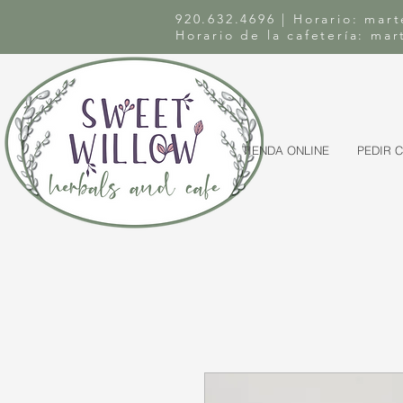
920.632.4696 | Horario: mart
Horario de la cafetería: ma
TIENDA ONLINE
PEDIR 