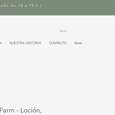
bado de 10 a 15 h |
Carrito
N
NUESTRA HISTORIA
CONTACTO
More
Farm - Loción,