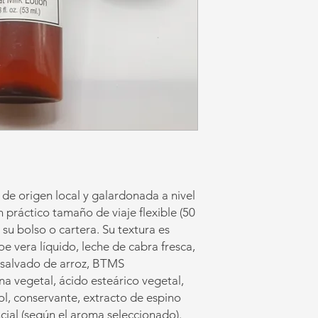
 de origen local y galardonada a nivel
n práctico tamaño de viaje flexible (50
su bolso o cartera. Su textura es
oe vera líquido, leche de cabra fresca,
 salvado de arroz, BTMS
ina vegetal, ácido esteárico vegetal,
l, conservante, extracto de espino
ncial (según el aroma seleccionado).