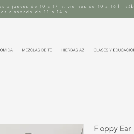
es a jueves de 10 a 17 h, viernes de 10 a 16 h, sá
rtes a sábado de 11 a 14 h
COMIDA
MEZCLAS DE TÉ
HIERBAS AZ
CLASES Y EDUCACIÓ
Floppy Ear 