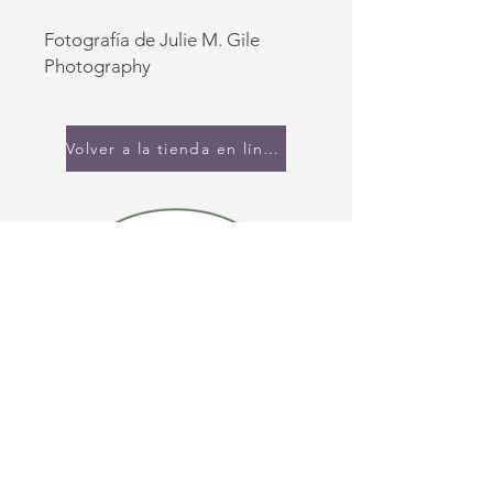
Fotografía de Julie M. Gile
Photography
Volver a la tienda en línea
CONTÁCTENOS
(920) 632-4696
DIRECCIÓN
109 S Broadway