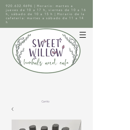
920.632.4696
| Horario: martes a
jueves de 10 a 17 h, viernes de 10 a 16
h, sábado de 10 a 15 h | Horario de la
cafetería: martes a sábado de 11 a 14
h
Carrito