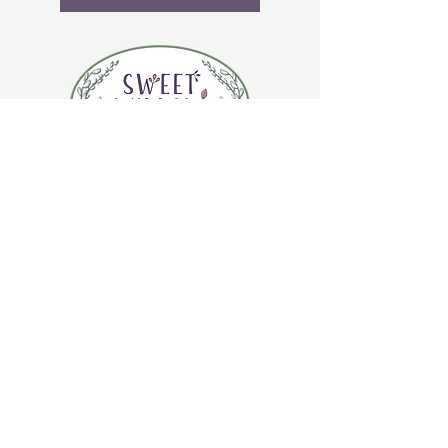
CONTÁCTENOS
(920) 632-4696
DIRECCIÓN
109 S Broadway
De Pere, WI 54115
HORARIO DE LA TIENDA
Martes a jueves de 10:00 a 17:00 horas
Viernes 10:00 am - 4:00 pm
Sábado 10:00 am - 3:00 pm