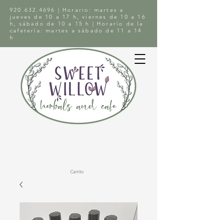
920.632.4696
| Horario: martes a
jueves de 10 a 17 h, viernes de 10 a 16
h, sábado de 10 a 15 h | Horario de la
cafetería: martes a sábado de 11 a 14
h
Carrito