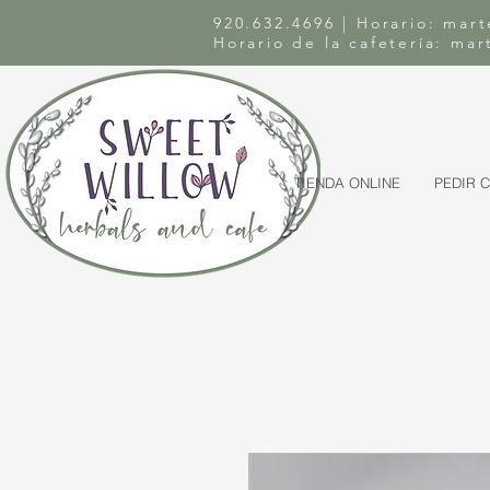
920.632.4696 | Horario: mart
Horario de la cafetería: ma
TIENDA ONLINE
PEDIR 