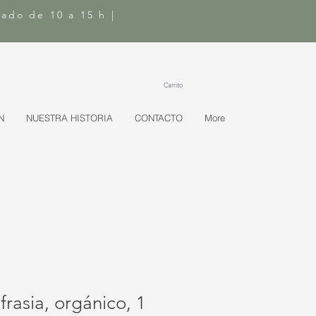
bado de 10 a 15 h |
Carrito
N
NUESTRA HISTORIA
CONTACTO
More
frasia, orgánico, 1