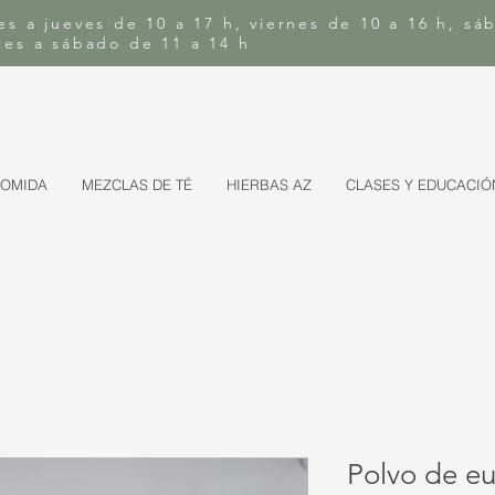
es a jueves de 10 a 17 h, viernes de 10 a 16 h, sá
rtes a sábado de 11 a 14 h
COMIDA
MEZCLAS DE TÉ
HIERBAS AZ
CLASES Y EDUCACIÓ
Polvo de eu