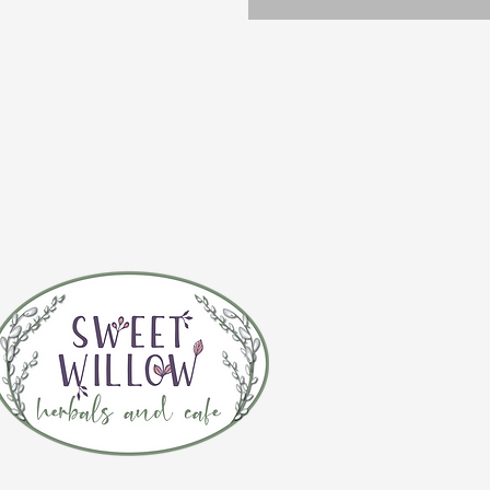
CONTÁCTE
(920) 632-4696
DIRECCIÓN
109 S Broadway
De Pere, WI 54115