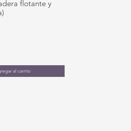
dera flotante y
a)
regar al carrito