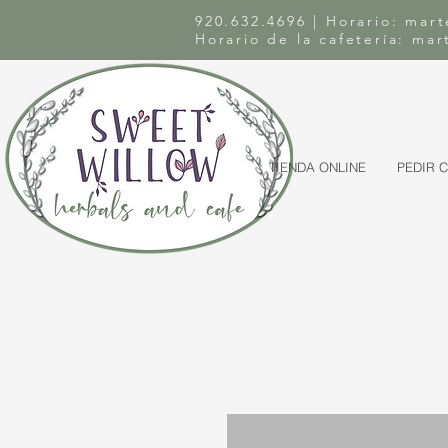
920.632.4696 | Horario: mart
Horario de la cafetería: ma
TIENDA ONLINE
PEDIR 