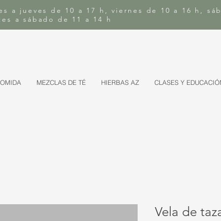
es a jueves de 10 a 17 h, viernes de 10 a 16 h, sá
rtes a sábado de 11 a 14 h
COMIDA
MEZCLAS DE TÉ
HIERBAS AZ
CLASES Y EDUCACIÓ
Vela de taz