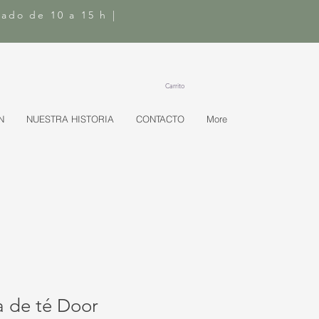
bado de 10 a 15 h |
Carrito
N
NUESTRA HISTORIA
CONTACTO
More
a de té Door