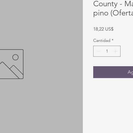
County - Ma
pino (Ofert
Precio
18,22 US$
Cantidad
*
Ag