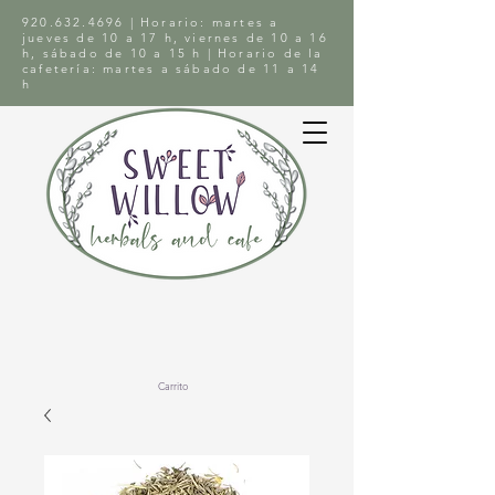
920.632.4696
| Horario: martes a
jueves de 10 a 17 h, viernes de 10 a 16
h, sábado de 10 a 15 h | Horario de la
cafetería: martes a sábado de 11 a 14
h
Carrito