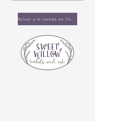
Volver a la tienda en línea
CONTÁCTENOS
(920) 632-4696
DIRECCIÓN
109 S Broadway
De Pere, WI 54115
HORARIO DE LA TIENDA