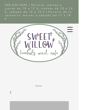
920.632.4696
| Horario: martes a
jueves de 10 a 17 h, viernes de 10 a 16
h, sábado de 10 a 15 h | Horario de la
cafetería: martes a sábado de 11 a 14
h
Carrito