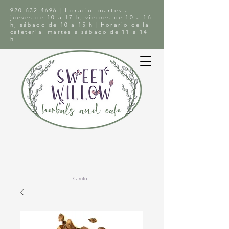
920.632.4696
| Horario: martes a
jueves de 10 a 17 h, viernes de 10 a 16
h, sábado de 10 a 15 h | Horario de la
cafetería: martes a sábado de 11 a 14
h
Carrito