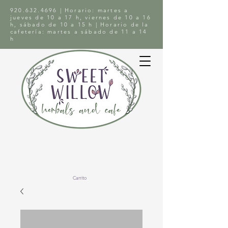
920.632.4696
| Horario: martes a
jueves de 10 a 17 h, viernes de 10 a 16
h, sábado de 10 a 15 h | Horario de la
cafetería: martes a sábado de 11 a 14
h
Carrito