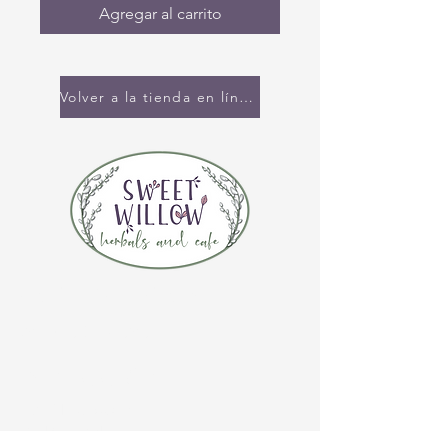
Agregar al carrito
Volver a la tienda en línea
CONTÁCTENOS
(920) 632-4696
DIRECCIÓN
109 S Broadway
De Pere, WI 54115