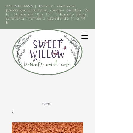
920.632.4696
| Horario: martes a
jueves de 10 a 17 h, viernes de 10 a 16
h, sábado de 10 a 15 h | Horario de la
cafetería: martes a sábado de 11 a 14
h
Carrito