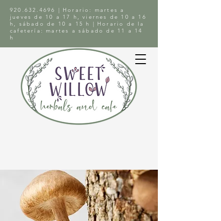
920.632.4696
| Horario: martes a
jueves de 10 a 17 h, viernes de 10 a 16
h, sábado de 10 a 15 h | Horario de la
cafetería: martes a sábado de 11 a 14
h
Carrito