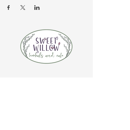
CONTÁCTENOS
(920) 632-4696
DIRECCIÓN
109 S Broadway
De Pere, WI 54115
HORARIO DE LA TIENDA