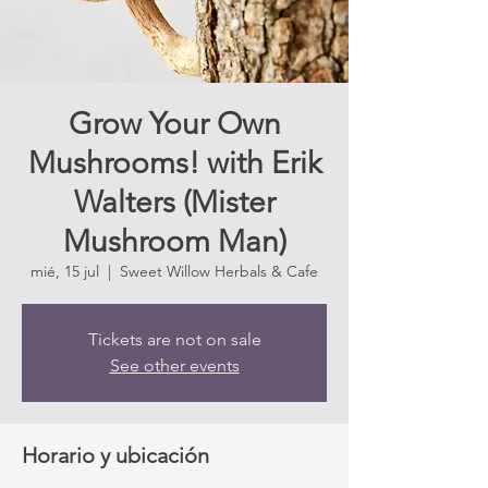
Grow Your Own
Mushrooms! with Erik
Walters (Mister
Mushroom Man)
mié, 15 jul
  |  
Sweet Willow Herbals & Cafe
Tickets are not on sale
See other events
Horario y ubicación